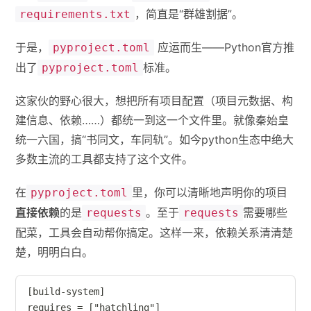
，简直是“群雄割据”。
requirements.txt
于是，
应运而生——Python官方推
pyproject.toml
出了
标准。
pyproject.toml
这家伙的野心很大，想把所有项目配置（项目元数据、构
建信息、依赖……）都统一到这一个文件里。就像秦始皇
统一六国，搞“书同文，车同轨”。如今python生态中绝大
多数主流的工具都支持了这个文件。
在
里，你可以清晰地声明你的项目
pyproject.toml
直接依赖
的是
。至于
需要哪些
requests
requests
配菜，工具会自动帮你搞定。这样一来，依赖关系清清楚
楚，明明白白。
[build-system]

requires = ["hatchling"]
