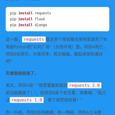
pip 
install
 requests

pip 
install
 flask

pip 
install
 django
这一敲，
等这多个库就被光荣地安装到了你
requests
电脑Python的“公共广场”（全局环境）里。项目A用它，
项目B也用它，大家共享，其乐融融，看起来很和谐对
吧？
灾难很快就来了。
某天，项目A说：“我需要最新版的
，
requests 2.0
新功能酷毙了！”。但项目B是个老古董，哭着喊：“我只
认
，换了就死给你看！”
requests 1.0
你一升级，项目B当场瘫痪；你一降级，项目A立马罢