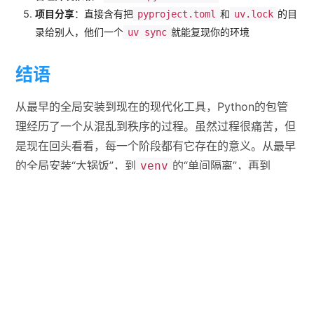
项目分享
：直接含有把
和
的目
pyproject.toml
uv.lock
录给别人，他们一个
就能复现你的环境
uv sync
结语
从最早的全局安装到现在的现代化工具，Python的包管
理经历了一个从混乱到秩序的过程。虽然过程很痛苦，但
是现在回头看看，每一个阶段都有它存在的意义。从最早
的全局安装“大锅饭”，到
的“单间隔离”，再到
venv
的“统一标准”，最后到
,
pyproject.toml
uv
这类高级工具带来的“全自动化生产线”。
Poetry
所以，下次当你在某个AI项目里看到
时，别再以为是
uv
啥黑科技了。它就是那个帮你把凌乱车库整理得井井有
条、让你能专心“造车“的超级工具人。对于我们这些爱折
腾的宅来说，还有什么比一个更快、更省心的工具更酷的