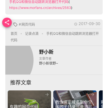
手机QQ和微信自动跳转浏览器打开代码
(
https://www.morfans.cn/archives/2563
)

2017-09-30
#
网页代码


首页
•
记录点滴
•
手机QQ和微信自动跳转浏览器打开
代码
野小新
文章作者
野小新很野~
推荐文章


教你绑定域名到你空
利用
有趣的网页代码
间的子目录（亲测可
显隐