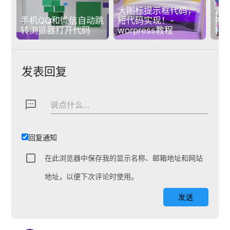
大图标提示框代码，
为
手机QQ和微信自动跳
短代码实现！-
换效
转浏览器打开代码
worpress教程
程
发表回复
textsms
说点什么...
回复通知
在此浏览器中保存我的显示名称、邮箱地址和网站
地址，以便下次评论时使用。