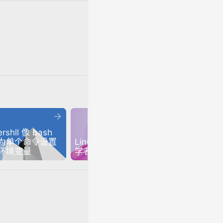


rshll 像 bash 
为单个命令设置
Linux 教程：Linux 初
环境变量
学者必了解的概念