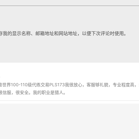
存我的显示名称、邮箱地址和网站地址，以便下次评论时使用。
练
美服魔兽世界100-110级代练交易PLS173我很放心，客服够礼貌，专业程
很信服，很安全。我的职业是猎人。
keyboard_arrow_down