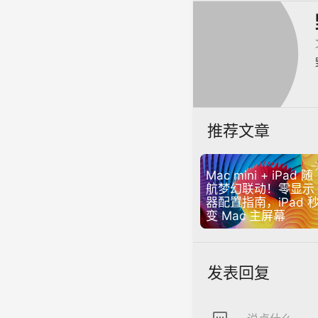
推荐文章
Mac mini + iPad 随
航梦幻联动！零显示
器配置指南，iPad 
变 Mac 主屏幕
发表回复