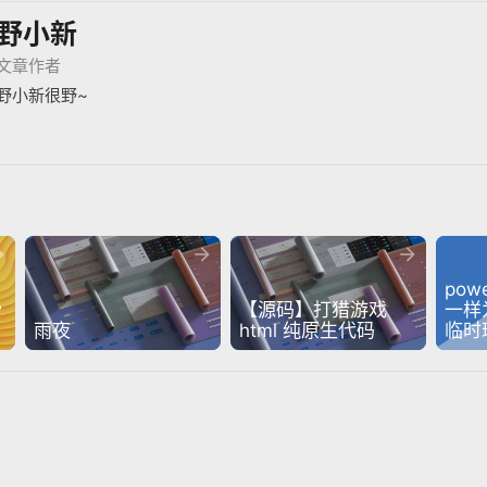
野小新
文章作者
野小新很野~



powe
秒
【源码】打猎游戏 
一样
雨夜
html 纯原生代码
临时