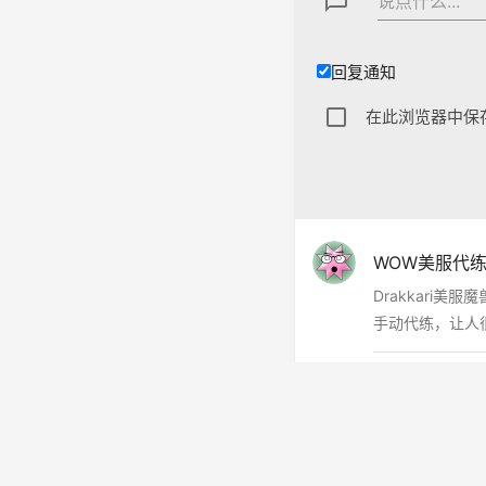
textsms
说点什么...
回复通知
在此浏览器中保
WOW美服代
Drakkari
手动代练，让人