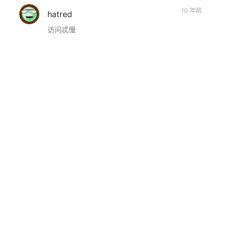
10 年前
hatred
访问忒慢
10 年前
null
瞎折腾
下一篇
arrow_back
arrow_forward
QQ消息撤回名片生成：毛毛撤回了一条消息并撩了你一下~
上场前的最后准备——深吸气、吸气、吸气！