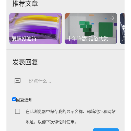
推荐文章


教
间
爱情打油诗
十年许嵩 雅俗共赏
用
发表回复
textsms
说点什么...
回复通知
在此浏览器中保存我的显示名称、邮箱地址和网站
地址，以便下次评论时使用。