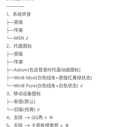
————
1、系统声音
├—原版
├—传美
└—MSN √
2、托盘图标
├—原版
├—传美
├—Adium(包含登录时托盘动画图标)
├—Win8 Mod(白色线条+原版红黄绿状态)
└—Win8 Pure(白色线条+白色状态) √
3、移动设备图标
├—新版(默认)
└—旧版(经典) √
4、去除 –> QQ秀 × ☆
5、去除 –> 主面板搜索框 × ☆