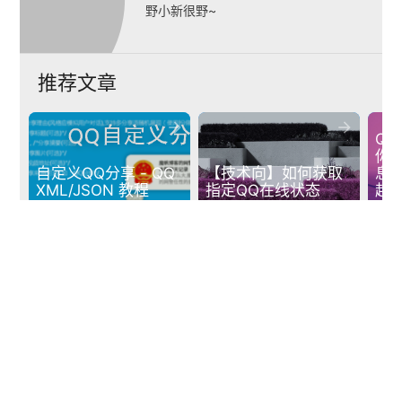
野小新很野~
推荐文章


QQ
你
自定义QQ分享 - QQ 
【技术向】如何获取
息
XML/JSON 教程
指定QQ在线状态
超
发表回复
textsms
说点什么...
回复通知