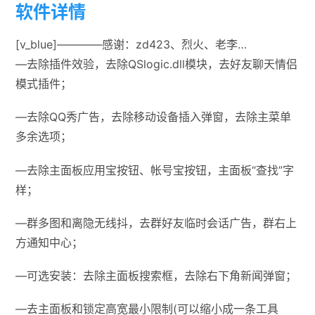
软件详情
[v_blue]————感谢：zd423、烈火、老李…
—去除插件效验，去除QSlogic.dll模块，去好友聊天情侣
模式插件；
—去除QQ秀广告，去除移动设备插入弹窗，去除主菜单
多余选项；
—去除主面板应用宝按钮、帐号宝按钮，主面板“查找”字
样；
—群多图和离隐无线抖，去群好友临时会话广告，群右上
方通知中心；
—可选安装：去除主面板搜索框，去除右下角新闻弹窗；
—去主面板和锁定高宽最小限制(可以缩小成一条工具