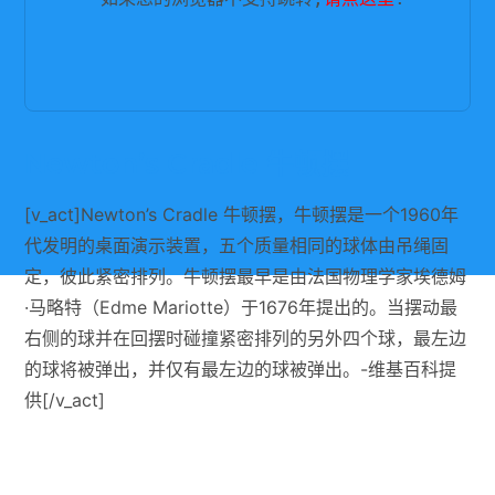
Newton’s Cradle 牛顿摆
[v_act]Newton’s Cradle 牛顿摆，牛顿摆是一个1960年
代发明的桌面演示装置，五个质量相同的球体由吊绳固
定，彼此紧密排列。牛顿摆最早是由法国物理学家埃德姆
·马略特（Edme Mariotte）于1676年提出的。当摆动最
右侧的球并在回摆时碰撞紧密排列的另外四个球，最左边
的球将被弹出，并仅有最左边的球被弹出。-维基百科提
供[/v_act]