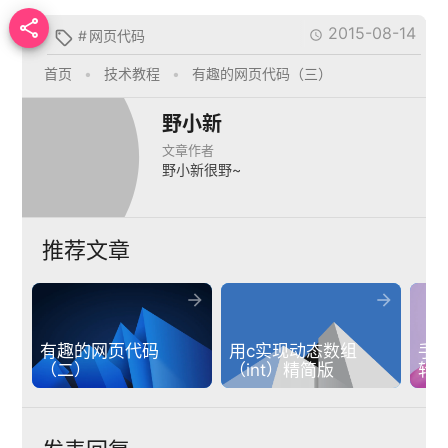

2015-08-14
#
网页代码


首页
•
技术教程
•
有趣的网页代码（三）
野小新
文章作者
野小新很野~
推荐文章


有趣的网页代码
用c实现动态数组
手
（二）
（int）精简版
转