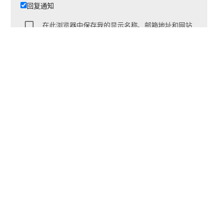
回复通知
在此浏览器中保存我的显示名称、邮箱地址和网站
地址，以便下次评论时使用。
9 年前
Sonui
赞一个
下一篇
arrow_back
arrow_forward
Web 服务器之旅-NGINX：安装与全局