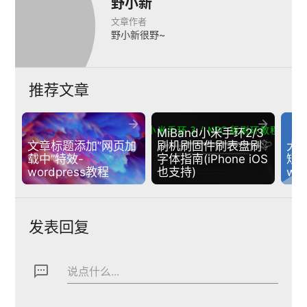
野小新
文章作者
野小新很野~
推荐文章


MiBand小米手环2/3
文章标题添加”网页加
刷机刷固件刷表盘刷
大
载中”特效-
字体指南(iPhone iOS 
短
wordpress教程
也支持)
wo
发表回复
textsms
说点什么...