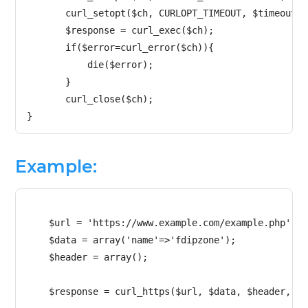
       curl_setopt($ch, CURLOPT_TIMEOUT, $timeout); 
       $response = curl_exec($ch);   

       if($error=curl_error($ch)){   

           die($error);   

       }   

       curl_close($ch);   

Example:
    $url = 'https://www.example.com/example.php';   
    $data = array('name'=>'fdipzone');   

    $header = array();   

    $response = curl_https($url, $data, $header, 5);