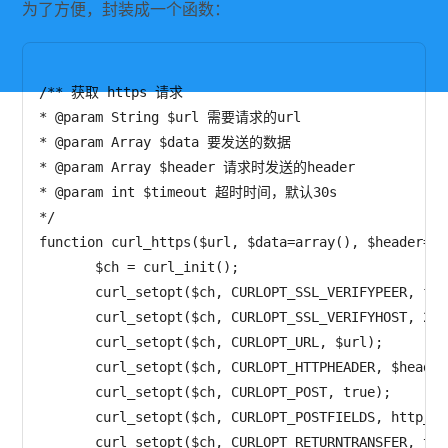
为了方便，封装成一个函数：
/** 获取 https 请求  

* @param String $url 需要请求的url  

* @param Array $data 要发送的数据 

* @param Array $header 请求时发送的header  

* @param int $timeout 超时时间，默认30s  

*/   

function curl_https($url, $data=array(), $header=ar
       $ch = curl_init();   

       curl_setopt($ch, CURLOPT_SSL_VERIFYPEER, 
       curl_setopt($ch, CURLOPT_SSL_VERIFYHOS
       curl_setopt($ch, CURLOPT_URL, $url);   

       curl_setopt($ch, CURLOPT_HTTPHEADER, $header
       curl_setopt($ch, CURLOPT_POST, true);   

       curl_setopt($ch, CURLOPT_POSTFIELDS, http_bu
       curl_setopt($ch, CURLOPT_RETURNTRANSFER, tru