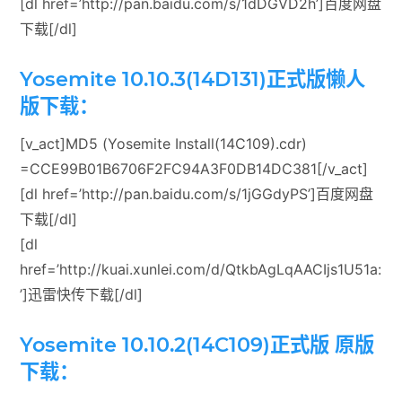
[dl href=’http://pan.baidu.com/s/1dDGVD2h’]百度网盘
下载[/dl]
Yosemite 10.10.3(14D131)正式版懒人
版下载：
[v_act]MD5 (Yosemite Install(14C109).cdr)
=CCE99B01B6706F2FC94A3F0DB14DC381[/v_act]
[dl href=’http://pan.baidu.com/s/1jGGdyPS’]百度网盘
下载[/dl]
[dl
href=’http://kuai.xunlei.com/d/QtkbAgLqAACIjs1U51a:
’]迅雷快传下载[/dl]
Yosemite 10.10.2(14C109)正式版 原版
下载：