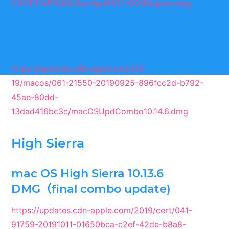
C9791D4F5006/SecUpd2021-005Mojave.dmg
Mojave 10.14.6 DMG update:
Combo
https://updates.cdn-apple.com/20
19/macos/061-21550-20190925-896fcc2d-b792-
45ae-80dd-
13dad416bc3c/macOSUpdCombo10.14.6.dmg
High Sierra
mac OS High Sierra 10.13.6
DMG（final combo update)
https://updates.cdn-apple.com/2019/cert/041-
91759-20191011-01650bca-c2ef-42de-b8a8-