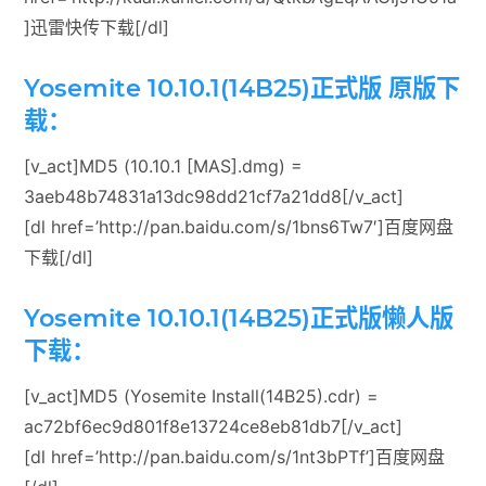
]迅雷快传下载[/dl]
Yosemite 10.10.1(14B25)正式版 原版下
载：
[v_act]MD5 (10.10.1 [MAS].dmg) =
3aeb48b74831a13dc98dd21cf7a21dd8[/v_act]
[dl href=’http://pan.baidu.com/s/1bns6Tw7′]百度网盘
下载[/dl]
Yosemite 10.10.1(14B25)正式版懒人版
下载：
[v_act]MD5 (Yosemite Install(14B25).cdr) =
ac72bf6ec9d801f8e13724ce8eb81db7[/v_act]
[dl href=’http://pan.baidu.com/s/1nt3bPTf’]百度网盘