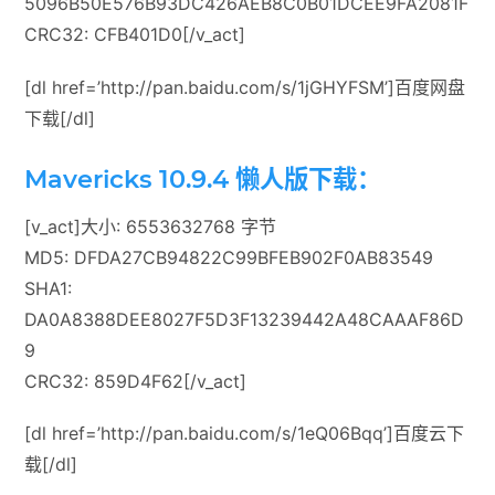
5096B50E576B93DC426AEB8C0B01DCEE9FA2081F
CRC32: CFB401D0[/v_act]
[dl href=’http://pan.baidu.com/s/1jGHYFSM’]百度网盘
下载[/dl]
Mavericks 10.9.4 懒人版下载：
[v_act]大小: 6553632768 字节
MD5: DFDA27CB94822C99BFEB902F0AB83549
SHA1:
DA0A8388DEE8027F5D3F13239442A48CAAAF86D
9
CRC32: 859D4F62[/v_act]
[dl href=’http://pan.baidu.com/s/1eQ06Bqq’]百度云下
载[/dl]