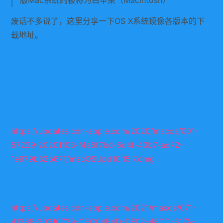
版Mac系统的被称为白苹果（Macintosh）
废话不多说了，这里分享一下OS X系统镜像各版本的下
载地址。
Catali
na
macOS Catalina offline update
10.15.7 [DMG]
https://updates.cdn-apple.com/2020/macos/001-
57229-20201103-f4a6f7bd-6d4f-40b7-ad72-
1e979b32b671/macOSUpd10.15.7.dmg
Security Update 2021-004
https://updates.cdn-apple.com/2021/macos/071-
41288-20210729-CEC04B4D-DF02-48DD-817A-