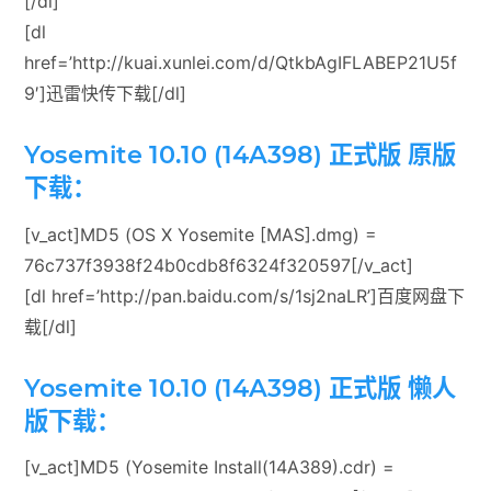
[/dl]
[dl
href=’http://kuai.xunlei.com/d/QtkbAgIFLABEP21U5f
9′]迅雷快传下载[/dl]
Yosemite 10.10 (14A398) 正式版 原版
下载：
[v_act]MD5 (OS X Yosemite [MAS].dmg) =
76c737f3938f24b0cdb8f6324f320597[/v_act]
[dl href=’http://pan.baidu.com/s/1sj2naLR’]百度网盘下
载[/dl]
Yosemite 10.10 (14A398) 正式版 懒人
版下载：
[v_act]MD5 (Yosemite Install(14A389).cdr) =