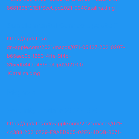
8681306121E1/SecUpd2021-004Catalina.dmg
Supplemental Combo update 2
https://updates.c
dn-apple.com/2021/macos/071-05427-20210207-
b65aec0c-f253-4ffe-9f4b-
315edb84de46/SecUpd2021-00
1Catalina.dmg
Mojave
Security update 2021-005
https://updates.cdn-apple.com/2021/macos/071-
44388-20210729-E9ABD965-02E6-4DDB-B671-