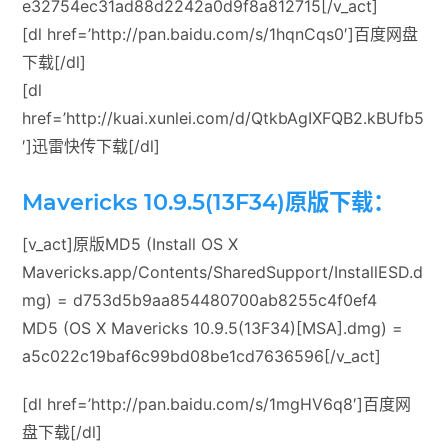
e32754ec31ad88d2242a0d9f8a812715[/v_act]
[dl href=’http://pan.baidu.com/s/1hqnCqs0′]百度网盘
下载[/dl]
[dl
href=’http://kuai.xunlei.com/d/QtkbAgIXFQB2.kBUfb5
′]迅雷快传下载[/dl]
Mavericks 10.9.5(13F34)原版下载：
[v_act]原版MD5 (Install OS X
Mavericks.app/Contents/SharedSupport/InstallESD.d
mg) = d753d5b9aa854480700ab8255c4f0ef4
MD5 (OS X Mavericks 10.9.5(13F34)[MSA].dmg) =
a5c022c19baf6c99bd08be1cd7636596[/v_act]
[dl href=’http://pan.baidu.com/s/1mgHV6q8′]百度网
盘下载[/dl]