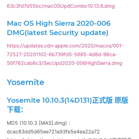
63c3fd7d55bc/macOSUpdCombo10.13.6.dmg
Mac OS High Sierra 2020-006
DMG(latest Security update)
https://updates.cdn-apple.com/2020/macos/001-
72527-20201102-6b739fd5-5685-4d8d-96ca-
50f762cab6c3/SecUpd2020-006HighSierra.dmg
Yosemite
Yosemite 10.10.3(14D131)正式版 原版
下载：
MD5 (10.10.3 [MAS].dmg) :
dcac83dd5d65ee721a93fe5e4ea22a72