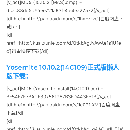
[v_act]MD5 (10.10.2 [MAS].dmg) =
dcac83dd5d65ee721a93fe5e4ea22a72[/v_act]
[dl href=’http://pan.baidu.com/s/1hqFzrve’]百度网盘下
载[/dl]
[dl
href=’http://kuai.xunlei.com/d/QtkbAgJvAwAe1s1U1e
c’]迅雷快传下载[/dl]
Yosemite 10.10.2(14C109)正式版懒人
版下载：
[v_act]MD5 (Yosemite Install(14C109).cdr) =
BF54F7E7BACF307561967B3FD4A3FB1B[/v_act]
[dl href=’http://pan.baidu.com/s/1c091IXM’]百度网盘
下载[/dl]
[dl
href=’http://kuai.xunlei.com/d/QtkbAgLqAACIjs1U51a’