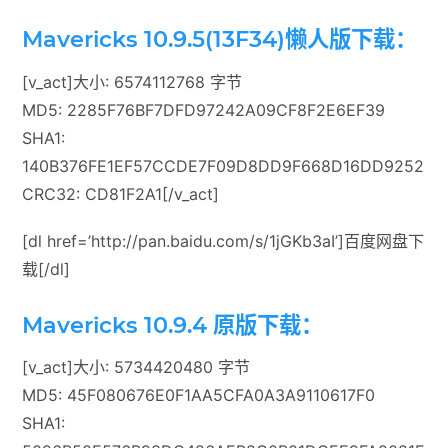
Mavericks 10.9.5(13F34)懒人版下载：
[v_act]大小: 6574112768 字节
MD5: 2285F76BF7DFD97242A09CF8F2E6EF39
SHA1:
140B376FE1EF57CCDE7F09D8DD9F668D16DD9252
CRC32: CD81F2A1[/v_act]
[dl href=’http://pan.baidu.com/s/1jGKb3aI’]百度网盘下
载[/dl]
Mavericks 10.9.4 原版下载：
[v_act]大小: 5734420480 字节
MD5: 45F080676E0F1AA5CFA0A3A9110617F0
SHA1: