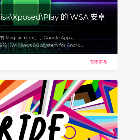
sk\Xposed\Play 的 WSA 安卓
agisk（root）、Google Apps、
统（Windows SUbsystem for Andro…
阅读更多