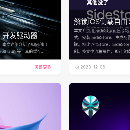
解锁iOS侧载自由：
本文介绍用 SideStore 在 i
ve 开发驱动器
式、安装 SideStore、生成配置
ive。本文详细介绍了如何利用
骤。相比 AltStore，Side
 和 Bun 等工具的缓存。
制。按文中流程操作，即可突
2023-12-06
阅读更多
