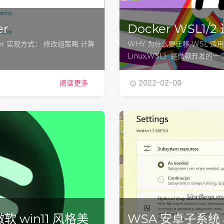
er
Docker WSL1/
er 实现方式： 修改组策略 计算
WHY 为什么要迁移 WSL 适用于L
Linux,WSL）是微软开发的一个
2022-02-09
阅读更多

- 微软 win11 风格美
WSA 安卓子系统 ad