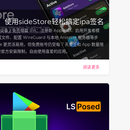
使用sideStore轻松搞定ipa签名
OS 设备上免签侧载 IPA：注册新 Apple ID、启用开发者模
文件、配置 WireGuard 与本地 Anisette 服务器等步
Store 更灵活易用，但免费账号仍受每 7 天重签和 App 数量限
破官方安装限制，自由使用喜爱的应用。
阅读更多