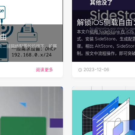
解锁iOS侧载自由：
本文介绍用 SideStore 在 i
路由
式、安装 SideStore、生成配置
不更改二层网络配置的前提下，扩展
骤。相比 AltStore，Side
制。按文中流程操作，即可突
2023-12-06
阅读更多
