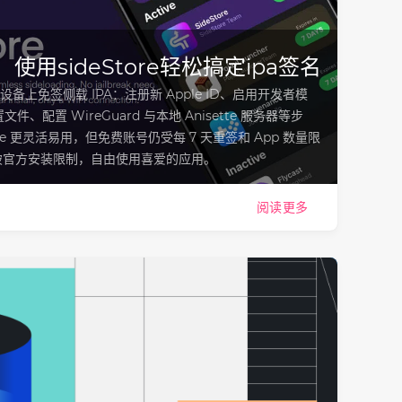
使用sideStore轻松搞定ipa签名
OS 设备上免签侧载 IPA：注册新 Apple ID、启用开发者模
文件、配置 WireGuard 与本地 Anisette 服务器等步
Store 更灵活易用，但免费账号仍受每 7 天重签和 App 数量限
破官方安装限制，自由使用喜爱的应用。
阅读更多