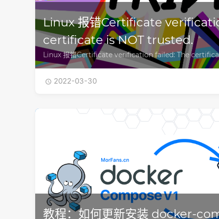
Linux 报错Certificate verificati
certificate is NOT trusted.
Linux 报错Certificate verification failed: The certific
2022-03-30

教程：如何更新安装 docker-com