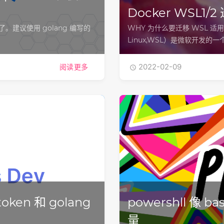
Docker WSL1/
维护了。建议使用 golang 编写的
WHY 为什么要迁移 WSL 适用于L
Linux,WSL）是微软开发的一个
2022-02-09
阅读更多

ken 和 golang
powershll 
量