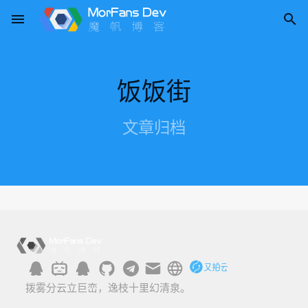
menu

饭饭街
文章归档
拨雾分云立巨峦，逸枝十里幻清泉。